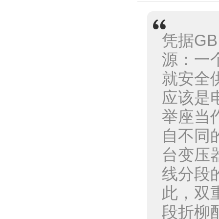
凭据GB
源：一
就安全
应该是
举座当
自不同
台变压
线分段
此，双
段折柳