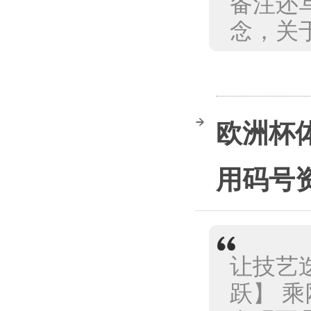
备注还
念，关
欧洲杯
用码号资
让技艺
跃】 