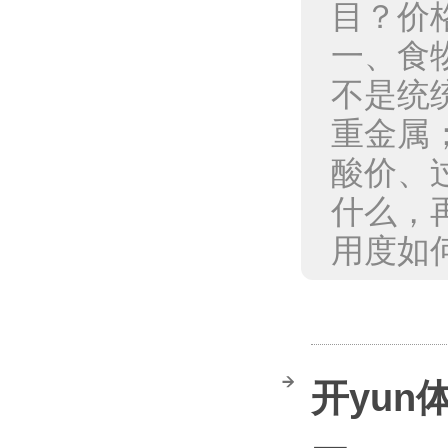
目？价
一、食
不是统
重金属
酸价、
什么，
用度如
开yun