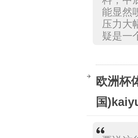
能显然
压力大
疑是一个
欧洲杯
国)ka